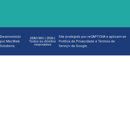
Desenvolvido
Site protegido por reCAPTCHA e aplicam-se
SEAC-MG | 2026 |
por
MacWeb
Política de Privacidade
e
Termos de
Todos os direitos
reservados
Solutions
Serviço
da Google.